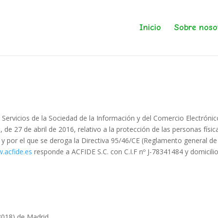
Inicio
Sobre noso
 Servicios de la Sociedad de la Información y del Comercio Electrón
e 27 de abril de 2016, relativo a la protección de las personas físic
os y por el que se deroga la Directiva 95/46/CE (Reglamento general d
.acfide.es
responde a ACFIDE S.C. con C.I.F nº J-78341484 y domicilio 
28018) de Madrid.