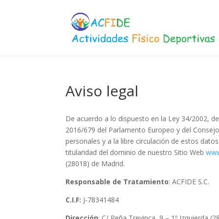
Aviso legal
De acuerdo a lo dispuesto en la Ley 34/2002, de
2016/679 del Parlamento Europeo y del Consejo, d
personales y a la libre circulación de estos dat
titularidad del dominio de nuestro Sitio Web
www
(28018) de Madrid.
Responsable
de Tratamiento
: ACFIDE S.C.
C.I.F:
J-78341484
Dirección
: C/ Peña Trevinca, 9 – 1º Izquierda (