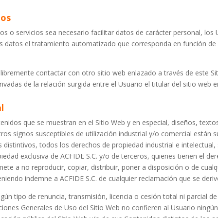
tos
o servicios sea necesario facilitar datos de carácter personal, los 
hos datos el tratamiento automatizado que corresponda en función de s
ibremente contactar con otro sitio web enlazado a través de este Sit
adas de la relación surgida entre el Usuario el titular del sitio web 
l
enidos que se muestran en el Sitio Web y en especial, diseños, texto
s signos susceptibles de utilización industrial y/o comercial están s
istintivos, todos los derechos de propiedad industrial e intelectual,
edad exclusiva de ACFIDE S.C. y/o de terceros, quienes tienen el derec
te a no reproducir, copiar, distribuir, poner a disposición o de cua
niendo indemne a ACFIDE S.C. de cualquier reclamación que se derive
gún tipo de renuncia, transmisión, licencia o cesión total ni parcial 
iones Generales de Uso del Sitio Web no confieren al Usuario ningún o