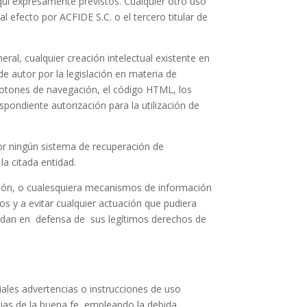
aquí expresamente previstos. Cualquier otro uso
l efecto por ACFIDE S.C. o el tercero titular de
ral, cualquier creación intelectual existente en
e autor por la legislación en materia de
, botones de navegación, el código HTML, los
spondiente autorización para la utilización de
 por ningún sistema de recuperación de
la citada entidad.
cción, o cualesquiera mecanismos de información
s y a evitar cualquier actuación que pudiera
ondan en defensa de sus legítimos derechos de
iales advertencias o instrucciones de uso
cias de la buena fe, empleando la debida