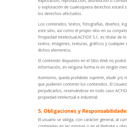
explotación, reproducción, distribución o comuni
o explotación de cualesquiera derechos estará su
los derechos afectados.
Los contenidos, textos, fotografías, diseños, lo
este sitio, así como el propio sitio en su conju
Propiedad Intelectual.ACFIDE S.C. es titular de 
textos, imágenes, texturas, gráficos y cualquier 
dichos elementos.
El contenido dispuesto en el Sitio Web no podrá 
información, en ninguna forma ni en ningún medio
Asimismo, queda prohibido suprimir, eludir y/o 
que pudieren contener los contenidos. El Usuari
perjudicarlos, reservándose en todo caso ACFID
propiedad intelectual e industrial.
5. Obligaciones y Responsabilidade
El usuario se obliga, con carácter general, al c
contenidas en las mismas o en el Website y obra