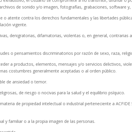
 no exhaustivo, el Usuario se compromete a no transmitir, difundir o 
archivos de sonido y/o imagen, fotografías, grabaciones, software y, 
ie o atente contra los derechos fundamentales y las libertades públi
lación vigente.
tivas, denigratorias, difamatorias, violentas o, en general, contrarias 
itudes o pensamientos discriminatorios por razón de sexo, raza, religi
ceder a productos, elementos, mensajes y/o servicios delictivos, viol
 buenas costumbres generalmente aceptadas o al orden público.
able de ansiedad o temor.
eligrosas, de riesgo o nocivas para la salud y el equilibrio psíquico.
n materia de propiedad intelectual o industrial perteneciente a ACFIDE 
onal y familiar o a la propia imagen de las personas.