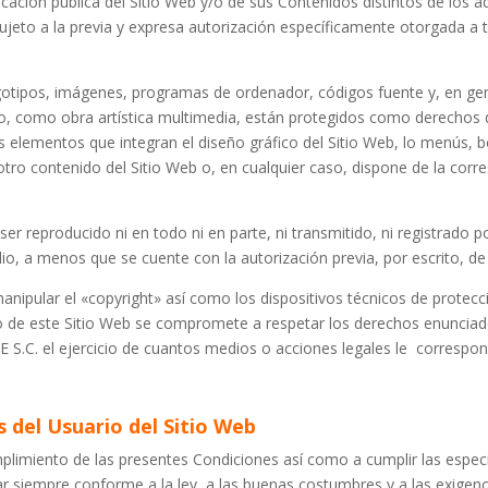
cación pública del Sitio Web y/o de sus Contenidos distintos de los 
jeto a la previa y expresa autorización específicamente otorgada a ta
gotipos, imágenes, programas de ordenador, códigos fuente y, en gene
nto, como obra artística multimedia, están protegidos como derechos d
los elementos que integran el diseño gráfico del Sitio Web, lo menús
otro contenido del Sitio Web o, en cualquier caso, dispone de la corre
ser reproducido ni en todo ni en parte, ni transmitido, ni registrado
, a menos que se cuente con la autorización previa, por escrito, de 
manipular el «copyright» así como los dispositivos técnicos de prote
o de este Sitio Web se compromete a respetar los derechos enunciado
E S.C. el ejercicio de cuantos medios o acciones legales le corresp
s del Usuario del Sitio Web
umplimiento de las presentes Condiciones así como a cumplir las espec
r siempre conforme a la ley, a las buenas costumbres y a las exigen