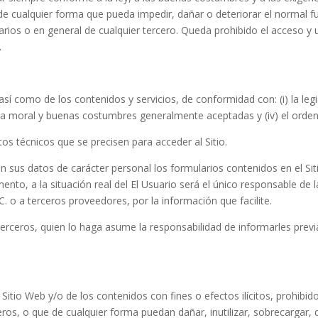
te de cualquier forma que pueda impedir, dañar o deteriorar el normal
rios o en general de cualquier tercero. Queda prohibido el acceso y 
.
así como de los contenidos y servicios, de conformidad con: (i) la legi
 la moral y buenas costumbres generalmente aceptadas y (iv) el orden
os técnicos que se precisen para acceder al Sitio.
con sus datos de carácter personal los formularios contenidos en el S
, a la situación real del El Usuario será el único responsable de l
C. o a terceros proveedores, por la información que facilite.
 terceros, quien lo haga asume la responsabilidad de informarles previ
Sitio Web y/o de los contenidos con fines o efectos ilícitos, prohibi
ros, o que de cualquier forma puedan dañar, inutilizar, sobrecargar, d