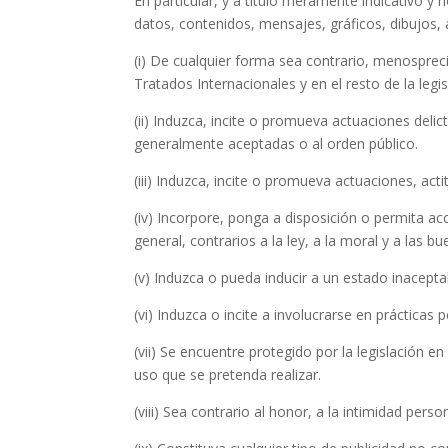
En particular, y a título meramente indicativo y
datos, contenidos, mensajes, gráficos, dibujos, 
(i) De cualquier forma sea contrario, menosprec
Tratados Internacionales y en el resto de la legis
(ii) Induzca, incite o promueva actuaciones delic
generalmente aceptadas o al orden público.
(iii) Induzca, incite o promueva actuaciones, act
(iv) Incorpore, ponga a disposición o permita ac
general, contrarios a la ley, a la moral y a las
(v) Induzca o pueda inducir a un estado inacept
(vi) Induzca o incite a involucrarse en prácticas p
(vii) Se encuentre protegido por la legislación e
uso que se pretenda realizar.
(viii) Sea contrario al honor, a la intimidad pers